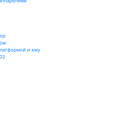
 аппарелями
тор
орм
платформой и кму
302