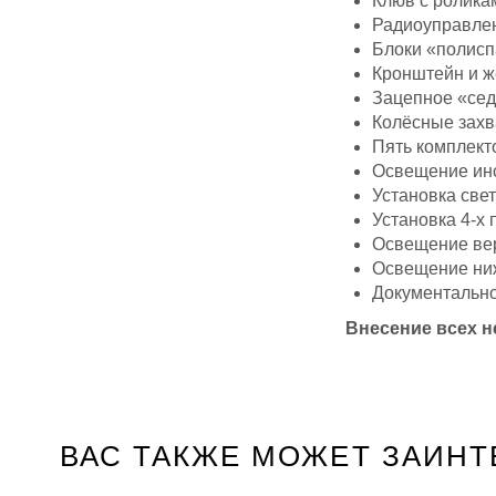
Клюв с ролика
Радиоуправлен
Блоки «полисп
Кронштейн и ж
Зацепное «сед
Колёсные захва
Пять комплект
Освещение ин
Установка све
Установка 4-х
Освещение вер
Освещение ниж
Документальн
Внесение всех 
ВАС ТАКЖЕ МОЖЕТ ЗАИНТ