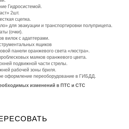
ми.
ие Гидросистемой.
аст» 2шт.
есткая сцепка.
ло» для эвакуации и транспортировки полуприцепа.
ты (очки).
ов вилок с адаптерами.
струментальных ящиков
товой панели оранжевого света «люстра».
 проблесковых маяков оранжевого цвета.
хней подвижной части стрелы.
ней рабочей зоны бриля.
ое оформление переоборудование в ГИБДД.
необходимых изменений в ПТС и СТС
ЕРЕСОВАТЬ