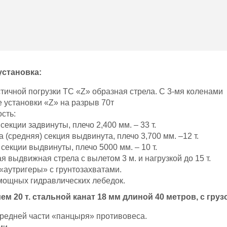
установка:
тичной погрузки ТС «Z» образная стрела. С 3-мя коленами
е установки «Z» на разрыв 70т
сть:
секции задвинуты, плечо 2,400 мм. – 33 т.
 (средняя) секция выдвинута, плечо 3,700 мм. –12 т.
секции выдвинуты, плечо 5000 мм. – 10 т.
 выдвижная стрела с вылетом 3 м. и нагрузкой до 15 т.
«аутригеры» с грунтозахватами.
 мощных гидравлических лебедок.
ем 20 т. стальной канат 18 мм длиной 40 метров, с гр
ередней части «панцыря» противовеса.