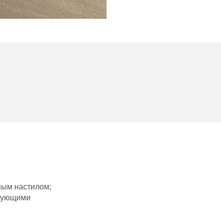
ным настилом;
ирующими