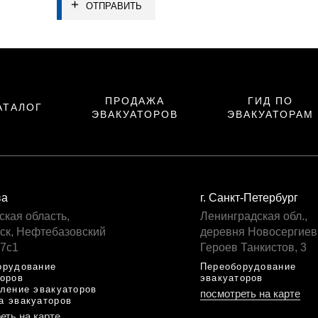
ОТПРАВИТЬ
ПРОДАЖА
ГИД ПО
АТАЛОГ
ЭВАКУАТОРОВ
ЭВАКУАТОРАМ
ва
г. Санкт-Петербург
ская область,
Ленинградская обл.,
ск, Нефтебазовский
деревня Новосергиев
 7с1
Героев Танкистов, 3
орудование
Переоборудование
торов
эвакуаторов
ление эвакуаторов
посмотреть на карте
а эвакуаторов
еть на карте