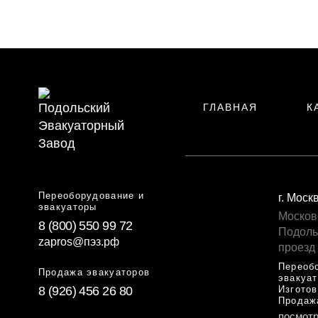
ГЛАВНАЯ
К
Переоборудование и
г. Моск
эвакуаторы
Москов
8 (800) 550 99 72
Подоль
zapros@пэз.рф
проезд
Переоб
Продажа эвакуаторов
эвакуа
8 (926) 456 26 80
Изготов
Продаж
посмотр