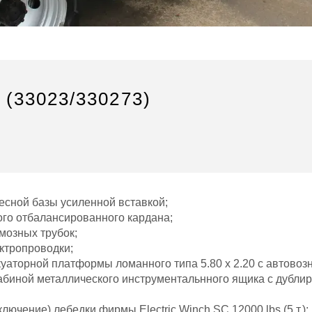
(33023/330273)
есной базы усиленной вставкой;
ого отбалансированного кардана;
мозных трубок;
ктропроводки;
куаторной платформы ломанного типа 5.80 х 2.20 с автовоз
кабиной металлического инструментальнного ящика с дубл
лючение) лебедки фирмы Electric Winch SC 12000 lbs (5 т.);